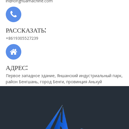
lh@longhuamachine.com
РАССКАЗАТЬ:
+8619305527239
АДРЕС:
Первое западное здание, Яншанский индустриальный парк,
район Бенгшань, город Бенги, провинция Аньхуй