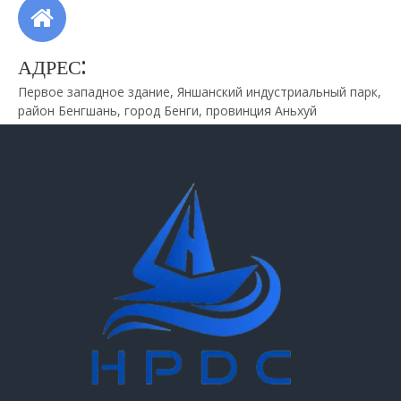
АДРЕС:
Первое западное здание, Яншанский индустриальный парк,
район Бенгшань, город Бенги, провинция Аньхуй