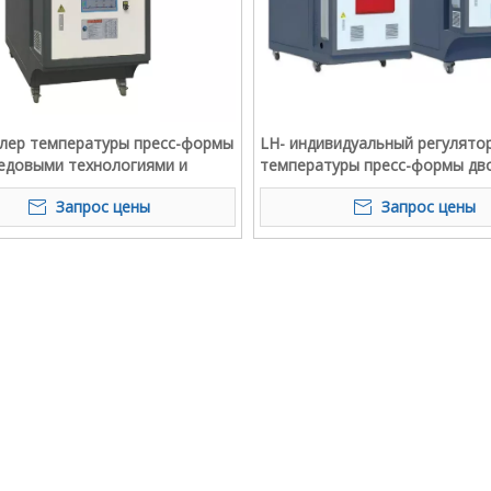
лер температуры пресс-формы
LH- индивидуальный регулято
редовыми технологиями и
температуры пресс-формы дв
ктуальными системами
цикла для пресс-форм машины
Запрос цены
Запрос цены
ния
литья под давлением