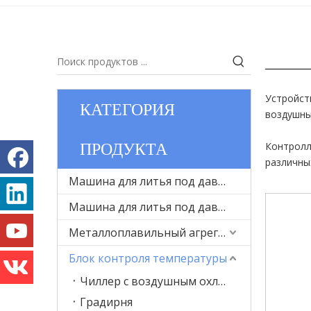
Устройст
КАТЕГОРИЯ
воздушны
ПРОДУКТА
Контролл
различны
Машина для литья под давлением с холодной камерой для металла
Машина для литья под давлением с горячей камерой для металла
Металлоплавильный агрегат
Блок контроля температуры
Чиллер с воздушным охлаждением
Градирня