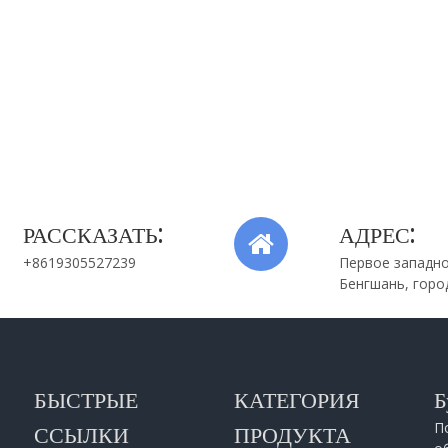
нная на заказ машина для
Клапан регулирования давления га
д давлением двигателя из
Высокоточная изготовленная на за
юминиевого сплава
пресс-форма
РАССКАЗАТЬ:
АДРЕС:
+8619305527239
Первое западно
Бенгшань, горо
БЫСТРЫЕ
КАТЕГОРИЯ
Б
П
ССЫЛКИ
ПРОДУКТА