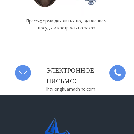
 давлением
Пресс-форма для литья под давлением
Изготовле
 заказ
лампы для уличных фонарей из
литья по
алюминиевого сплава
ал
ЭЛЕКТРОННОЕ
ПИСЬМО:
lh@longhuamachine.com