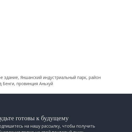
за
каз
е здание, Яншанский индустриальный парк, район
д Бенги, провинция Аньхуй
удьте готовы к будущему
одпишитесь на нашу рассылку, чтобы получить