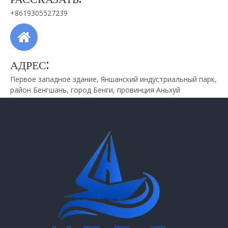
+8619305527239
АДРЕС:
Первое западное здание, Яншанский индустриальный парк,
район Бенгшань, город Бенги, провинция Аньхуй