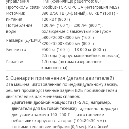
управления
HMI (хранилище рецептов: 80+)
Протоколы связи
Modbus-TCP, OPC UA (интеграция MES)
Источник
380 В/50 Гц (3-фазный), 60 кВт (160T) –
питания
120 кВт (800T)
Потребление
120 л/ч (160 т) - 200 л/ч (800 т),
воды
охлаждение с замкнутым контуром
5800×2600×3000 мм (160Т) -
Размеры (Д×Ш×В)
8200×3200×3500 мм (800Т)
Вес нетто
9500 кг (160 т) – 18 000 кг (800 т)
2,5 года (корпус машины/блок впрыска);
Гарантия
1,5 года (автоматизированные
компоненты)
5. Сценарии применения (детали двигателей)
Эта машина, изготовленная по индивидуальному заказу,
решает производственные задачи B2B-производителей
двигателей из алюминиевых сплавов:
Двигатели дробной мощности (1–5 л.с., например,
двигатели для бытовой техники)
: идеально подходят
для усилия зажима 160–250 Т — изготовление
небольших корпусов статоров (100×80×50 мм) с
тонкими тепловыми ребрами (0,5 мм). Китайский