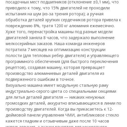
посадочных мест подшипников (отклонение ±0,1 мм), что
приводило к тому, что 15% двигателей не проходили
испытания на шум (из-за трения ротора); а ручная
обработка деталей хрупких сердечников ротора привела к
повреждению 8%, тратя 1200 кг алюминия ежемесячно.
Хуже того, перенастройка машины под разные модели
двигателей заняла 8 часов, что задержало выполнение
мелкосерийных заказов. Наша команда инженеров
потратила 7 месяцев на оптимизацию конструкции
полости (для тепловых ребер двигателя) и управляющего
программного обеспечения (для быстрого переключения
рецептов), создавая машину, которая превращает
производство алюминиевых деталей двигателя из
подверженного ошибкам в точное.
Визуально машина имеет модульную стальную раму
индустриально-серого цвета со специальными секциями
для литья деталей двигателя — никаких ненужных
громоздких деталей, аккуратно вписывающихся в линии по
производству двигателей. Когда вы прикасаетесь к 12-
дюймовой панели управления ЧМИ, антибликовое стекло
кажется гладким и отзывчивым даже после 10 часов
использования, а значки рецептов для конкретного