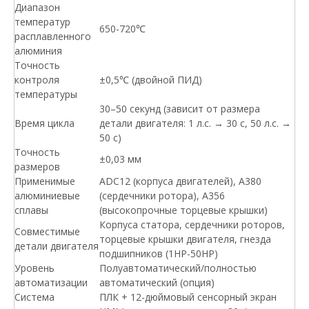
Диапазон
температур
650-720℃
расплавленного
алюминия
Точность
контроля
±0,5℃ (двойной ПИД)
температуры
30–50 секунд (зависит от размера
Время цикла
детали двигателя: 1 л.с. → 30 с, 50 ​​л.с. →
50 с)
Точность
±0,03 мм
размеров
Применимые
ADC12 (корпуса двигателей), A380
алюминиевые
(сердечники ротора), A356
сплавы
(высокопрочные торцевые крышки)
Корпуса статора, сердечники роторов,
Совместимые
торцевые крышки двигателя, гнезда
детали двигателя
подшипников (1HP-50HP)
Уровень
Полуавтоматический/полностью
автоматизации
автоматический (опция)
Система
ПЛК + 12-дюймовый сенсорный экран