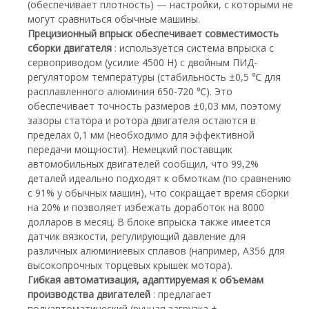
(обеспечивает плотность) — настройки, с которыми не
могут сравниться обычные машины.
Прецизионный впрыск обеспечивает совместимость
сборки двигателя
: используется система впрыска с
сервоприводом (усилие 4500 Н) с двойным ПИД-
регулятором температуры (стабильность ±0,5 ℃ для
расплавленного алюминия 650-720 ℃). Это
обеспечивает точность размеров ±0,03 мм, поэтому
зазоры статора и ротора двигателя остаются в
пределах 0,1 мм (необходимо для эффективной
передачи мощности). Немецкий поставщик
автомобильных двигателей сообщил, что 99,2%
деталей идеально подходят к обмоткам (по сравнению
с 91% у обычных машин), что сокращает время сборки
на 20% и позволяет избежать доработок на 8000
долларов в месяц. В блоке впрыска также имеется
датчик вязкости, регулирующий давление для
различных алюминиевых сплавов (например, А356 для
высокопрочных торцевых крышек мотора).
Гибкая автоматизация, адаптируемая к объемам
производства двигателей
: предлагает
полуавтоматический (ручная загрузка +