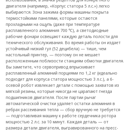
двигателя (например, «Корпус статора 5 л.с.») легко
выбираются. Зона зажима формы машины покрыта
термостойкими панелями, которые остаются
прохладными на ощупь (даже при температуре
расплавленного алюминия 700 ℃), а светодиодные
рабочие фонари освещают каждую деталь полости для
технического обслуживания. Во время работы он издает
устойчивый низкий гул (52 децибела) — тише, чем
настольный принтер, — поэтому он не мешает
расположенным поблизости станциям обмотки двигателя.
Вы заметите, что сервопривод впрыскивает
расплавленный алюминий порциями по 1,2 кг (идеально
подходит для корпуса статора мощностью 3 л.с.), а 6-
осевой робот извлекает детали с помощью захватов из
мягкой резины, которые никогда не царапают гнезда
подшипников двигателя. После партии рычаг
автоматической очистки удаляет остатки алюминия в
ребрах рассеивания тепла — сбор вручную не требуется
— подготавливая машину к работе сердечника ротора
мощностью 2 л.с. за 10 минут. Каждая деталь — от
размера детали двигателя, выгравированного на пресс-