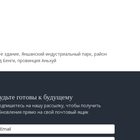
е здание, Яншанский индустриальный парк, район
д Бенги, провинция Аньхуй
удьте готовы к будущему
одпишитесь на нашу рассылку, чтобы получить
бновления прямо на свой почтовый ящик