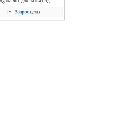
nghua 40T для литья под
ем
Запрос цены
Клапа
Высоко
 под давлением
Изготовленная на заказ машина для