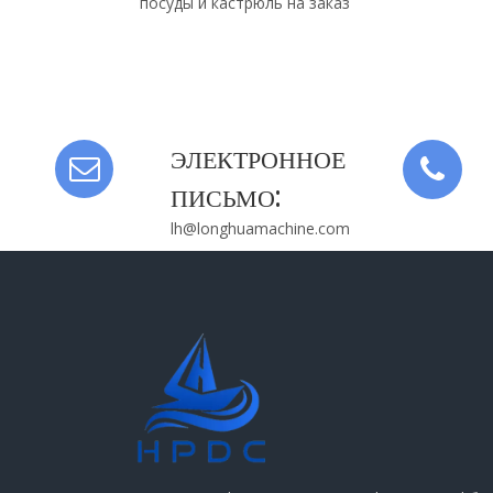
посуды и кастрюль на заказ
лампы для уличных
алюминиевого 
ЭЛЕКТРОННОЕ
ПИСЬМО:
lh@longhuamachine.com