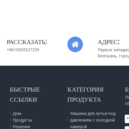
 фонарей из
литья под давлением двигателя из
сплава
алюминиевого сплава
РАССКАЗАТЬ:
АДРЕС:
+8619305527239
Первое западно
Бенгшань, горо
БЫСТРЫЕ
КАТЕГОРИЯ
Б
П
ССЫЛКИ
ПРОДУКТА
о
Дом
Машина для литья под
Продукты
давлением с холодной
Решения
камерой